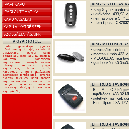
KING STYLO TÁVIR
IPARI KAPU
• King Stylo 4 csatorn
IPARI AUTOMATIKA
• ugrókódos, 433,92 
• nem azonos a STYL
KAPU VASALAT
• Elem típusa: CR203
KAPU ALKATRÉSZEK
SZOLGÁLTATÁSAINK
A GYÁRTÓTÓL:
KING MYO UNIVERZ
Ecotor garázskapu gyártás
,
• univerzális fixkódos 
hõszigetelt garázsajtó
,
szekcionált
garázskapu
,
egyedi színû
• megtanul más 433 M
garázskapu
,
ipari kapu
,
automatika
,
• MEGOLDÁS régi táva
kapunyitó
,
garázsnyitó
,
kaputechnika
,
távirányító
,
távadó
,
• gombonként különböz
tolókapu
,
úszókapu görgõ
,
kapuvasalat
,
kapu zsanér
,
kapugörgõ
,
C profil
,
garázskapu
alkatrészek
,
torziós rugó
,
felmérés
,
gyártás
,
telepítés
,
kapu szervíz
,
kapu karbantartás
,
Budapest
,
Pest
BFT RCB 2 TÁVIRÁN
megye
,
ingyenes árajánlat
,
garázskapu akció
,
garázsajtó akció
,
- BFT MITTO 2 kétgomb
,
kapugörgõk
- ugrókódos, 433,92 
- sötétkék ház, kék g
- Elem típus: 23A-12V
BFT RCB 4 TÁVIRÁN