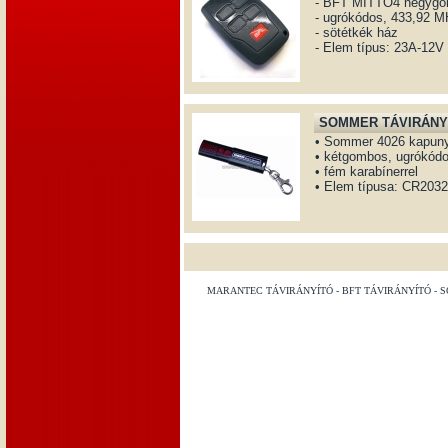
- BFT MITTO4 négygom
- ugrókódos, 433,92 
- sötétkék ház
- Elem típus: 23A-12V
SOMMER TÁVIRÁNYÍ
• Sommer 4026 kapunyi
• kétgombos, ugrókód
• fém karabínerrel
• Elem típusa: CR203
MARANTEC TÁVIRÁNYÍTÓ - BFT TÁVIRÁNYÍTÓ - S