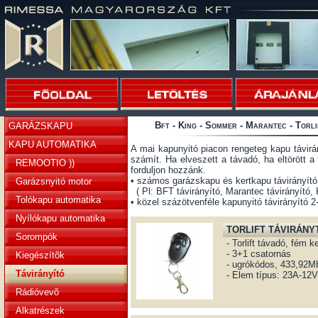
Bft - King - Sommer - Marantec - Torli
GARÁZSKAPU
KAPU AUTOMATIKA
A mai kapunyitó piacon rengeteg kapu távir
számít. Ha elveszett a távadó, ha eltörött a
REMOOTIO ))
forduljon hozzánk.
• számos garázskapu és kertkapu távirányító
Garázsnyitó motor
( Pl: BFT távirányító, Marantec távirányító, K
Tolókapu automatika
• közel százötvenféle kapunyitó távirányító 
Nyílókapu automatika
TORLIFT TÁVIRÁNY
Sorompók
- Torlift távadó, fém ke
- 3+1 csatornás
Kiegészítõk
- ugrókódos, 433,92M
Távirányító
- Elem típus: 23A-12V
Rádióvevõ
Alkatrészek