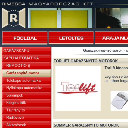
Garázskapunyitó motor - g
GARÁZSKAPU
KAPU AUTOMATIKA
TORLIFT GARÁZSNYITÓ MOTOROK
REMOOTIO ))
Torlift lánco
Garázsnyitó motor
Legnépszerûbb
Tolókapu automatika
az itthon forg
Nyílókapu automatika
Sorompók
Kiegészítõk
Távirányító
Rádióvevõ
Alkatrészek
SOMMER GARÁZSNYITÓ MOTOROK