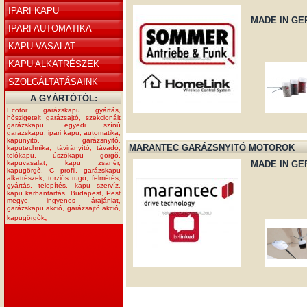
IPARI KAPU
MADE IN GE
IPARI AUTOMATIKA
KAPU VASALAT
KAPU ALKATRÉSZEK
SZOLGÁLTATÁSAINK
A GYÁRTÓTÓL:
Ecotor garázskapu gyártás
,
hõszigetelt garázsajtó
,
szekcionált
garázskapu
,
egyedi színû
garázskapu
,
ipari kapu
,
automatika
,
kapunyitó
,
garázsnyitó
,
MARANTEC GARÁZSNYITÓ MOTOROK
kaputechnika
,
távirányító
,
távadó
,
tolókapu
,
úszókapu görgõ
,
kapuvasalat
,
kapu zsanér
,
MADE IN GE
kapugörgõ
,
C profil
,
garázskapu
alkatrészek
,
torziós rugó
,
felmérés
,
gyártás
,
telepítés
,
kapu szervíz
,
kapu karbantartás
,
Budapest
,
Pest
megye
,
ingyenes árajánlat
,
garázskapu akció
,
garázsajtó akció
,
,
kapugörgõk