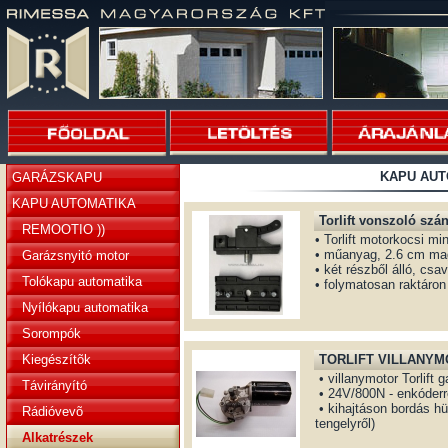
KAPU AUT
GARÁZSKAPU
KAPU AUTOMATIKA
Torlift vonszoló szán
REMOOTIO ))
• Torlift motorkocsi mi
• műanyag, 2.6 cm m
Garázsnyitó motor
• két részből álló, csa
Tolókapu automatika
• folymatosan raktáron
Nyílókapu automatika
Sorompók
Kiegészítõk
TORLIFT VILLANY
• villanymotor Torlift 
Távirányító
• 24V/800N - enkóderr
• kihajtáson bordás h
Rádióvevõ
tengelyről)
Alkatrészek