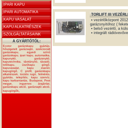
IPARI KAPU
IPARI AUTOMATIKA
TORLIFT III VEZÉRL
KAPU VASALAT
• vezérlőközpont 2012-2
garázsnyitóhoz ( fekete
KAPU ALKATRÉSZEK
• belső vezérlő, a kül
• integrált rádióvevőve
SZOLGÁLTATÁSAINK
A GYÁRTÓTÓL:
Ecotor garázskapu gyártás
,
hõszigetelt garázsajtó
,
szekcionált
garázskapu
,
egyedi színû
garázskapu
,
ipari kapu
,
automatika
,
kapunyitó
,
garázsnyitó
,
kaputechnika
,
távirányító
,
távadó
,
tolókapu
,
úszókapu görgõ
,
kapuvasalat
,
kapu zsanér
,
kapugörgõ
,
C profil
,
garázskapu
alkatrészek
,
torziós rugó
,
felmérés
,
gyártás
,
telepítés
,
kapu szervíz
,
kapu karbantartás
,
Budapest
,
Pest
megye
,
ingyenes árajánlat
,
garázskapu akció
,
garázsajtó akció
,
,
kapugörgõk